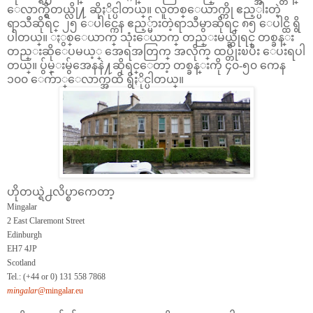
ေလာက္ရွိတယ္လို႔ ဆိုႏိုင္ပါတယ္။ လူတစ္ေယာက္ကို ဧည့္ပါးတဲ့
ရာသီဆိုရင္ ၂၅ ေပါင္ကေန ဧည့္မ်ားတဲ့ရာသီမွာဆိုရင္ ၈၅ ေပါင္ထိ ရွိ
ပါတယ္။ ႏွစ္ေယာက္ သုံးေယာက္ တည္းမယ္ဆိုရင္ တစ္ခန္း
တည္းဆိုေပမယ့္ အေရအတြက္ အလိုက္ ထပ္တိုးၿပီး ေပးရပါ
တယ္။ ပ်ွမ္းမွ်အေနနဲ႔ဆိုရင္ေတာ့ တစ္ခန္းကို ၄၀-၅၀ ကေန
၁၀၀ ေက်ာ္ေလာက္အထိ ရွိႏိုင္ပါတယ္။
ဟိုတယ္ရဲ႕လိပ္စာကေတာ့
Mingalar
2 East Claremont Street
Edinburgh
EH7 4JP
Scotland
Tel.: (+44 or 0) 131 558 7868
mingalar
@mingalar.eu