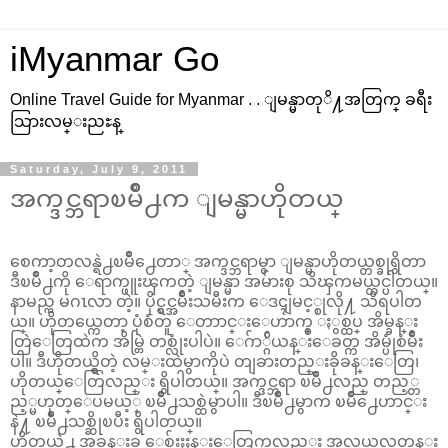
iMyanmar Go
Online Travel Guide for Myanmar . . ျမန္မာတုိ႔အတြက္ ခရီး
သြားလမ္းညႊန္
Saturday, July 9, 2011
အက္ဒင္ဘရာၿမိဳ႕က ျမန္မာဟိုတယ္
စေကာ့တလန္ရဲ႕ၿမိဳ႕ေတာ္ အက္ဒင္ဘရာမွာ ျမန္မာဟိုတယ္တစ္ခုရွိတာ
ဒီၿမိဳ႕ကို ေရာက္ဖူးၾကတဲ့ ျမန္မာ အမ်ားစု သိၾကမယ္ထင္ပါတယ္။
နာမည္က မဂၤလာ တဲ့။ ပိုင္ရွင္အမ်ိဳးသမီးက ေဒၚျမင့္စုလို႔ သိရပါတ
ယ္။ ဟိုတယ္ကေတာ့ ပုံစံတူ ေတာာင္းေဟာက္စ္ ႏွစ္ထပ္ အိမ္ခန္း
တြဲေတြထဲက အိမ္တြဲ တစ္လုံးပါပဲ။ ေဂ်ာ္ဂ်ိယန္းေခတ္က အိမ္ပုံစံမ်ိဳး
ပါ။ ဒီဟိုတယ္ရွိတဲ့ လမ္းထဲမွာကိုပဲ တျခားတည္းခိုခန္းေတြ၊
ဟိုတယ္ေတြလည္း ရွိပါတယ္။ အက္ဒင္ဘရာ ၿမိဳ႕လည္ တည့္တ
ည့္မဟုတ္ေပမယ့္ ၿမိဳ႕သစ္ထဲမွာပါ။ ဒီၿမိဳ႕မွာက ၿမိဳ႕ေဟာင္း
နဲ႔ ၿမိဳ႕သစ္ဆိုၿပီး ရွိပါတယ္။
ဟိုတယ္ရဲ႕ အခန္းခ ေစ်းႏႈန္းေတြကလည္း အလယ္အလတ္တန္း