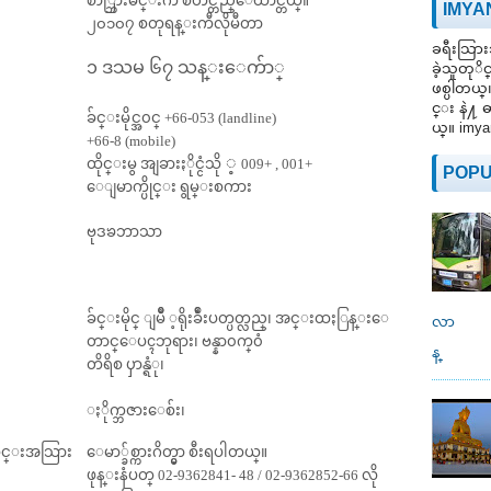
စာ္ဘြားမင္းက
စတင္တည္ေထာင္တယ္။
IMY
၂၀၁၀၇
စတုရန္း
ကီလိုမီတာ
ခရီးသြာ
၁ ဒသမ ၆၇ သန္းေက်ာ္
ခဲ့သူတုိ
ဖစ္ပါတယ
င္း နဲ႔
ခ်င္းမိုင္အ၀င္
+66-053 (landline)
ယ္။ imya
+66-8 (mobile)
့
ထိုင္းမွ အျခားႏိုင္ငံသို
009+ , 001+
POPU
ေျမာက္ပိုင္း ရွမ္းစကား
ဗုဒၶဘာသာ
ခ်င္းမိုင္ ျမိဳ
့ရိုးခ်ဳံးပတ္ပတ္လည္၊ အင္းထႏြန္းေ
လာ ဝ၁-
တာင္ေပၚဘုရား၊ ဗန္နာ၀က္၀ံ
န္ 
တိရိစ ၦာန္ရံု၊
ႏိုက္ဘဇားေစ်း၊
မိုင္းအသြား
ေမာ္ခ်စ္ကားဂိတ္မွာ စီးရပါတယ္။
ဖုန္းနံပတ္
02-9362841- 48
/
02-9362852-66
လို