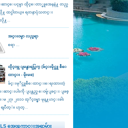
ဆာင္ေပၚမွာ ထိုင္ေတာ္မူအေနနဲ႔ တည္
ု႔ ထင္ပါတယ္။ ရတနာပုံသတင္း
ို႔...
အင္း၀မွာ လည္စရာ
စရာ ...
ထိုင္၀မ္က ျမန္မာရပ္ကြက္ (ခ်င္းမိုင္သူ စီေ
ထာင္း - မိုးမခ)
ခ်င္းမုိင္သူစီေထာင္းေရးထားတဲ့
ေဆာင္းပါးကို ျပန္လည္ ေ၀မွ်ျခင္း ျဖစ္
မ ၂၇၊ ၂၀၁၁ ထုိင္၀မ္မွာ မုန္႔ဟင္းခါး
ရျပီတ့ဲ။ ဟုတ္...
LS အေၾကာင္းအရာမ်ား