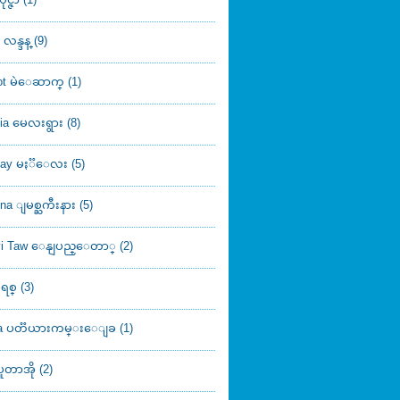
လန္ဒန္
(9)
ot မဲေဆာက္
(1)
ia မေလးရွား
(8)
lay မႏၱေလး
(5)
ina ျမစ္ႀကီးနား
(5)
yi Taw ေနျပည္ေတာ္
(2)
ဲရစ္
(3)
ya ပတၱယားကမ္းေျခ
(1)
ပူတာအို
(2)