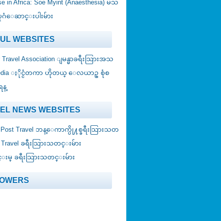
e in Africa: Soe Myint (Anaesthesia)
မသ
 ပုဂံေဆာင္းပါးမ်ား
UL WEBSITES
Travel Association ျမန္မာခရီးသြားအသ
dia ႏိုင္ငံတကာ ဟိုတယ္ ေလယာဥ္ စုံစ
ရန္
EL NEWS WEBSITES
Post Travel ဘန္ေကာက္ပို႔စ္ခရီးသြားသတ
Travel ခရီးသြားသတင္းမ်ား
ုင္းမ္ ခရီးသြားသတင္းမ်ား
LOWERS