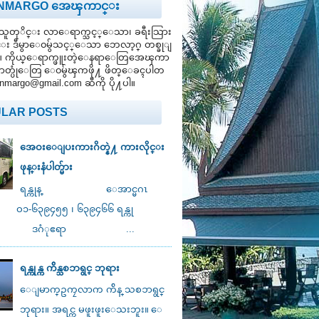
ANMARGO အေၾကာင္း
းသူတုိင္း လာေရာက္သင့္ေသာ၊ ခရီးသြား
င္း ဒီမွာေ၀မွ်သင့္ေသာ ဘေလာ့ဂ္ တစ္ခုျ
္။ ကိုယ္ေရာက္ဖူးတဲ့ေနရာေတြအေၾကာ
 ဓာတ္ပုံေတြ ေ၀မွ်ၾကဖို႔ ဖိတ္ေခၚပါတ
nmargo@gmail.com ဆီကို ပို႔ပါ။
LAR POSTS
အေဝးေျပးကားဂိတ္နဲ႔ ကားလိုင္း
ဖုန္းနံပါတ္မ်ား
ရန္ကုန္ ေအာင္မဂၤ
၆၃၉၄၅၅ ၊ ၆၃၉၄၆၆ ရန္ကု
ဒဂံုဧရာ ...
ရန္ကုန္က က်ိန္သစၥာရွင္ ဘုရား
ေျမာက္ဥကၠလာက က်ိန္ သစၥာရွင္
ဘုရား။ အရင္က မဖူးဖူးေသးဘူး။ ေ