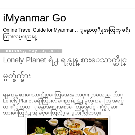
iMyanmar Go
Online Travel Guide for Myanmar . . ျမန္မာတုိ႔အတြက္ ခရီး
သြားလမ္းညႊန္
Thursday, May 23, 2013
Lonely Planet ရဲ႕ ရန္ကုန္ စားေသာက္ဆိုင္
မွတ္ခ်က္မ်ား
ရန္
ကုန္က စားေသာက္ဆိုင္ေတြအေၾကာင္း ကမၻာေက်ာ္
Lonely Planet ခရီးသြားလမ္းညႊန္ ရဲ႕ မွတ္ခ်က္ေတြ အရင္ဖ
တ္ႏိုင္ပါတယ္။ ျမန္မာအစားအစာေတြအေပၚ ႏိုင္ငံျခား
သားေတြရဲ႕ အျမင္ေတြလို႔ ေျပာႏိုင္ပါတယ္။