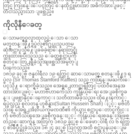
တြင္ ကြၽန္းေပၚတြင္ ေနထိုင္သူမ်ားအာ အဓိကအားျဖင့္
တံငါသည္မ်ားသာ ျဖစ္သည္။
ကိုလိုနီေခတ္
ေသာမတ္စ္ဝူလ္နာထုလုပ္ခဲ့ေသာ ေသာ
မတ္စ္စတန္းဖို႔ဒ္ရပ္ဖဲလ္၏႐ုပ္ထုသူပထမ
ဆုံးစင္ကာပူသို႔ေျခခ်ခဲ့ရာေနရာတြင္စို
က္ထူထားၿပီးသူသည္ ေခတ္သစ္စင္ကာပူကို
စတင္ေတြ႕ရွိခဲ့သူအျဖစ္အသိအမွတ္ျ
ပဳၾကသည္။
၁၈၁၉ ခုႏွစ္ ဇန္နဝါရီလ ၁၉ ရက္တြင္ ဆာေသာမတ္စ္ စတန္းဖို႔ဒ္ ရ
ပ္ဖဲလ္ (Sir Thomas Stamford Raffles) သည္ ကၽြန္းမႀကီးေ
ပၚသို႔ ေရာက္ရွိခဲ့သည္။ အေရွ႕ေတာင္အာရွတြင္ ပထဝီအေနအ
ထားအားျဖင့္ မဟာဗ်ဴဟာက်ေသာ ကုန္သြယ္ေရး အေျခစိုက္စခ
န္း ျဖစ္လာနိုင္ေၾကာင္း သတိထားမိခဲ့သည္။ ထို႔ေၾကာင့္
ရပ္ဖဲလ္သည္ စူလတန္ ဟူစိန္ရွား(Sultan Hussein Shah) ႏွင့္ ၿဗိတိ
သၽွ အေရွ႕အိႏၵိယကုမၸဏီ၏ ကိုယ္စား စင္ကာပူေတာင္ဖက္ပိုင္း
ကို ၿဗိတိသၽွအေျခစိုက္စခန္းႏွင့္ ကုန္သြယ္ေရးစခန္းအျဖစ္
တည္ေဆာက္ရန္ အတြက္ ၁၈၁၉ ခုႏွစ္ ေဖေဖာ္ဝါရီ လ ၆ ရက္တြ
င္ စာခ်ဳပ္ခ်ဳပ္ဆိုခဲ့သည္။ ၁၈၂၄ ခုႏွစ္ ဩဂုတ္လအထိ စင္ကာပူနယ္ေျမ
သည္ မေလးလက္ေအာက္ခံပင္ရွိေသးသည္။ ၿဗိတိသၽွတို႔က