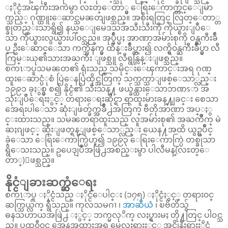
ႏိုင္ငံအၾကီးအကဲမွာ လႊတ္ေတာ္မွ ေရြးေကာက္တင္ေျမာ
က္သည့္ ဂုဏ္ထူးေဆာင္သမၼတျဖစ္သည္။ အစိုးရတြင္ လြတ္ေတာ္တ
စ္ခုတည္းသာရွိ၍ နယ္ေျမေဒသအသီးသီးကို ကိုယ္စားျပဳေ
သာ ကိုယ္စားလွယ္မ်ားပါဝင္သည္။ အုပ္ခ်ဳပ္မႈ အာဏာအမ်ားစုကို ဝန္ႀကီးခ်ဳ
ပ္ ဦးေဆာင္ေသာ ကက္ဘိနက္မွ ထိန္းခ်ဳပ္ထား၍ လက္ရွိ၀န္ႀကီးခ်ဳပ္မွာ လီ
ကြမ္းယု၏သားအႀကီး ျဖစ္သူ လီရွန္လြန္းျဖစ္သည္။
စကၤာပူသမၼတ၏ ရုံးသည္ သမိုင္းေၾကာင္းအရ ဂုဏ္
ထူးေဆာင္ပံုစံ ပြဲေနပြဲထိုင္အတြက္ သက္သက္သာျဖစ္ေသာ္လည္း
၁၉၉၁ ခုႏွစ္မွ စ၍ နိုင္ငံ၏ သီးသန္႔ ဖယ္ခ်န္ထားေသာဘဏၭာ အ
သုံးျပဳေရးႏွင့္ တရားေရးဆိုင္ရာ ရာထူးမ်ားခန္႔ျခင္း စေသာ
အေရးပါေသာ ဆုံးျဖတ္ခ်က္အခ်ဳိ႕အတြက္ ဗီတိုအာဏာ အပ္ႏွ
င္းထားသည္။ သမၼတရာထူးသည္ လူအမ်ားစု၏ အႀကိဳက္ မဲ
ဆႏၵျဖင့္ ဆုံးျဖတ္ရန္ျဖစ္ေသာ္လည္း ယေန႔အထိ ယွဥ္ၿပိဳင္
ခဲ့ေသာ ေရြးေကာက္ပြဲဟူ၍ ၁၉၉၃ ေရြးေကာက္ပြဲ တစ္ခုသာ
ရွိေသးသည္။ ဥပေဒျပဳအဖြဲ႕အစည္းမွာ ပါလီမန္(လႊတ္ေ
တာ္)ျဖစ္သည္။
နိုင္ငံျခားဆက္ဆံေရး
စကၤာပူ ႏိုင္ငံသည္ ႏိုင္ငံေပါင္း (၁၇၅) ႏိုင္ငံႏွင့္ တရား၀င္
ဆက္သြယ္လ်က္ ရွိသည္။ ကုလသမဂၢ ၊
အာဆီယံ
၊ ၿဗိတိသွ်
ဓနသဟာယအဖြဲ႕ ႏွင့္ ဘက္မလုိက္ လႈပ္ရွားမႈ တို႔တြင္ ပါ၀င္သ
ည္။ ပထ၀ီ၀င္ အေနအထားအရ မေလးရွားႏွင့္ အင္ဒိုနီးရွားႏိုင္ငံ