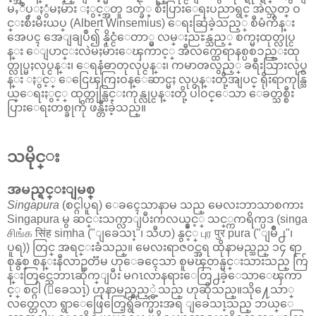
မႇဳပ္ႏွံမႈမ်ား ႏွင့္အတူ ဒတ္ခ်္ စီးပြားေရးပညာရွင္ အဲလ္ဘတ္ ဝ
င္းစီးမီးယပ္ (Albert Winsemius) ေရးဆြဲခဲ့သည့္ စီမံကိန္း
အေပၚ အေျချပဳ၍ နိုင္ငံေတာ္မွ လမ္းညႊန္သည့္ စက္မႈထုတ္လုပ္င
န္း ေျပာင္းလဲမႈမ်ားေၾကာင့္ အီလက္ထေရာနစ္ပစၥည္းထု
တ္လုပ္မႈလုပ္ငန္း၊ ေရနံဓာတုလုပ္ငန္း၊ ကမာၻလွည့္ ခရီးသြားလုပ္င
န္း ႏွင့္ ေငြေၾကြးဝန္ေဆာင္မႈ လုပ္ငန္းတို့အျပင္ ရိုးရာကုန္သြ
ယ္ေရးႏွင့္ ထုတ္ကုန္သြင္းကုန္လုပ္ငန္းတို့ ပါဝင္ေသာ ေခတ္သစ္စီး
ပြားေရးတစ္ခုကို ဖန္တီးခဲ့သည္။
သမိုင္း
အမည္ရင္းျမစ္
Singapura
(စင္ဂါပူရ) ေခၚေသာနာမ သည္ မေလးဘာသာစကား
Singapura မွ ဆင္းသက္လာျပီးကလယ္နွင့္ သင္္ကကရိက္ပဒ (singa
சிங்க सिंह siṃha ("ျခေသၤ့"၊ သီဟ) နွင့္ புர पुर pura ("ျမိဳ႕"၊
ပူရ)) တြင္ အရင္းခံသည္။ မေလးရာဇဝင္အရ ထိုနာမည္သည္ ၁၄ ရာ
စုနွစ္ စန္းနီလာဥတၱမ ဟုေခၚေသာ စူမၾတန္မင္းသားသည္ က်ြ
န္းတြင္သေဘာၤဆိုက္ျပီး မဂၤလာနရားေတြ႕ခဲ့ေသာေၾကာ
င့္ စင္ဂါ (ျခေသၤ့) ဟုနာမည္မွည့္ခဲ့သည္ ဟုဆိုသည္။သို႔ေသာ္
လတ္တေလာ ရွာေဖြေတြေ့ရွိခ်က္မ်ားအရ ျခေသၤ့သည္ ဘယ္ေ