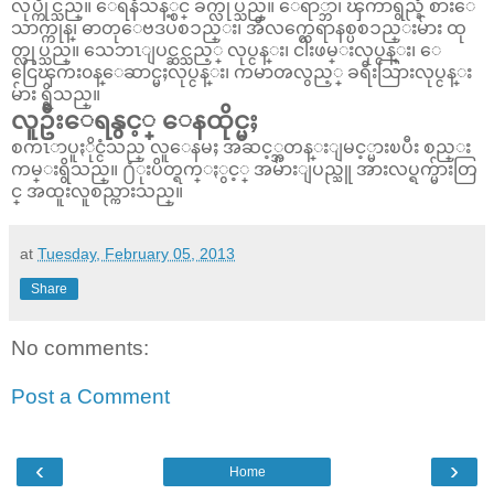
လုပ္ကိုင္သည္။ ေရနံသန့္စင္ ခ်က္လုပ္သည္။ ေရာ္ဘာ၊ ၾကာရွည္ခံ စားေ
သာက္ကုန္၊ ဓာတုေဗဒပစၥည္း၊ အီလက္ထေရာနစ္ပစၥည္းမ်ား ထု
တ္လုပ္သည္။ သေဘၤျပင္ဆင္သည့္ လုပ္ငန္း၊ ငါးဖမ္းလုပ္ငန္း၊ ေ
ငြေၾကး၀န္ေဆာင္မႈလုပ္ငန္း၊ ကမာၻလွည့္ ခရီးသြားလုပ္ငန္း
မ်ား ရွိသည္။
လူဦးေရနွင့္ ေနထိုင္မႈ
စကၤာပူႏိုင္ငံသည္ လူေနမႈ အဆင့္အတန္းျမင့္မားၿပီး စည္း
ကမ္းရွိသည္။ ႐ံုးပိတ္ရက္ႏွင့္ အမ်ားျပည္သူ အားလပ္ရက္မ်ားတြ
င္ အထူးလူစည္ကားသည္။
at
Tuesday, February 05, 2013
Share
No comments:
Post a Comment
‹
›
Home