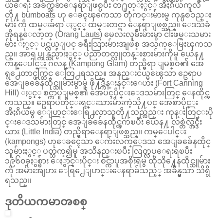
ယ္ေရး အခ်က္အခ်ာေနရာျဖစ္ၿပီး တ႐ုတ္ႏွင့္ အိႏၵိယကူလီ
တို႔ bumboats ဟု ေခၚၾကေသာ တုံကင္းမ်ားမွ ကုန္ပစၥည္း
မ်ား ကို ထမ္းခ်ရာ ႏွင့္ ထမ္းတင္ရာ ေနရာျဖစ္သည္။ ေဒသခံ
အိုရန္ေလာ့တ္ (Orang Lauts) မေလးလူမ်ိဳးမ်ားမွာ ငါးဖမ္းသမား
မ်ား ႏွင့္ ပင္လယ္ျပင္ ခရီးသြားမ်ားအျဖစ္ အသက္ေမြးၾကသ
ည္။ အာရပ္ကုန္သည္မ်ားႏွင့္ ပညာတတ္လူတန္းစားမ်ားကိုမူ ယေန႔
ကန္ေပါင္း ဂလန္ (Kampong Glam) တည္ရွိရာ ျမစ္ဝ၏ အေ
ရွ႕ေတာင္ဖက္တြင္ ေတြ႕ရသည္။ အနည္းငယ္မၽွေသာ ဥေရာပ
အေျခခ်ေနထိုင္သူမ်ားမွာမူ ဖို႔ဒ္ကိန္းနင္းေဟး (Fort Canning
Hill) ႏွင့္ စင္ကာပူျမစ္၏ အေပၚပိုင္းေဒသမ်ားတြင္ ေနထိုင္ၾ
ကသည္။ ဥေရာပတိုင္းရင္းသားမ်ားကဲ့သို႔ပင္ အေစာပိုင္း
အိႏၵိယမွ ေျပာင္းေရြ႕လာသူတို႔သည္လည္း ကုန္းတြင္းပို
င္းေဒသမ်ားတြင္ အေျခခ်ေနထိုင္ၾကၿပီး ယေန႔ လစ္တဲလ္အင္ဒီး
ယား (Little India) တည္ရွိရာေနရာျဖစ္သည္။ ကမ္ေပါင္း
(kampongs) ဟုေခၚေသာ ေက်းလက္ေဒသ အေျခခ်ေနထိုင္
သူမ်ားႏွင့္ ပတ္သက္၍မူ အသိနည္းၿပီး လြတ္လပ္ေရးရၿပီး
၁၉၆၀ခုႏွစ္မ်ား ေႏွာင္းပိုင္း စင္ကာပူအစိုးရမွ ထိုသို႔ေနထိုင္သူမ်ား
ကို အမ်ားအျပား ေရြ႕ေျပာင္းေနရာခ်သည့္ အခ်ိန္မွသာ သိရွိ
ရသည္။
ဒုတိယကမာၻစစ္