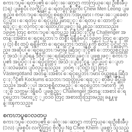
စကၤာပူေရတပ္၏ ေခါင္းေဆာင္မွာ ကာကြယ္ေရး ဦးစီးခ်ဳပ္
(ေရ) ျဖစ္ၿပီး လက္ရွိ္တြင္ ေရတပ္ဗိုလ္ခ်ဳပ္ႀကီး Chew Men Leong ျဖ
စ္သည္။ စကၤာပူေရတပ္ကို စစ္သေဘၤာအုပ္စုမ်ား ၊ ကမ္းေျခေစာ
င့္တပ္မ်ား ၊ ေရတပ္ ေရငုပ္တပ္ဖြဲ႕မ်ားႏွင့္ ေရတပ္ ေထာက္ပံ့ေ
ရးႏွင့္ ေလ့က်င့္ေရးတပ္မ်ားျဖင့္ ဖြဲ႕စည္းထားသည္။
၁၉၉၅ တြင္ စကၤာပူေရတပ္သည္ ဆြီဒင္ႏိုင္ငံမွ Challenger အ
တန္းအစား ေရငုပ္သေဘၤာ တစ္စီး ရရွိခဲ့ၿပီး ၁၉၉၇ တြင္ ေနာက္ထ
ပ္ (၃) စီး ထပ္မံ ရရွိခဲ့ကာ ေရငုပ္သေဘၤာတပ္ဖြဲ႔ကို စတင္ ပိုင္ဆိုင္ခဲ့သ
ည္။ အဆိုပါ ေရငုပ္သေဘၤာမ်ားမွ ဆြီဒင္ႏိုင္ငံ၏ ေဘာလ္တစ္ပင္လယ္တြ
င္ အသံုးျပဳရန္ ဒီဇိုင္းေရးဆြဲထားျခင္း ျဖစ္သျဖင့္ စကၤာ
ပူ၏ အပူပိုင္း ေရပိုင္နက္တြင္ အသံုးျပဳႏိုင္ရန္ ျပဳျပင္ ေျပာ
င္းလဲမႈမ်ား ျပဳလုပ္ခဲ့ရသည္။ ၂၀၀၅ ႏို၀င္ဘာ (၄) တြင္
Västergötland အတန္းအစား ေရငုပ္သေဘၤာမ်ား ၀ယ္ယူရန္ ဆြီဒ
င္ႏုိင္ငံ၏ Kockums သေဘၤာထုတ္လုပ္ေရးႏွင့္ စာခ်ဳပ္ ခ်ဳပ္ဆိုခဲ့
သည္။ အဆိ္ုပါ အသစ္ရရွိလာမည့္ ေရငုပ္သေဘၤာမ်ားကို ၂၅
ႏွစ္ သက္တမ္းရွိၿပီ ျဖစ္သည့္ Challenger အတန္းအစား ေရ
ငုပ္သေဘၤာမ်ားႏွင္ ့၂၀၁၀ တြင္ အစားထိုးသြားမည္ဟု ခန္႔မွ
န္းၾကသည္။
စကၤာပူေလတပ္
စကၤာပူေလတပ္၏ ေခါင္းေဆာင္မွာ ကာကြယ္ေရးဦးစီးခ်ဳပ္
(ေလ) ျဖစ္ၿပီး လက္ရွိတြင္ ဗိုလ္ခ်ဳပ္ Ng Chee Khern ျဖစ္ကာ သူသည္