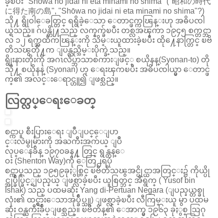
ခဲ့ၿပီး "Shōwa no jidai ni eta minami no shima" ("昭和の時代
に得た南の島", "Shōwa no jidai ni eta minami no shima"?)
သို႔ ရွိုဝါေခတ္တြင္ ရရွိခဲ့ေသာ ေတာင္ဖက္ကၽြန္းဟု အဓိပၸါ
ယ္ရသည္။ ဂ်ပန္တို႔သည္ လက္နက္ခ်ၿပီး တစ္လအၾကာ ၁၉၄၅ စက္တင္ဘာ
လ ၁၂ ရက္အထိကၽြန္းကို သိမ္းယူထားခဲ့ၿပီး ထို႔ေနာက္တြင္ ၿဗိ
တိသၽွတို႔က ျပန္လည္သိမ္းပိုက္ခဲ့သည္။
ရွိုးနားတိုးကို အဂၤလိပ္ဘာသာစကားျဖင့္ စယိုနန္(Syonan-to) တို
သို႔ စယိုနန္ (Syonan) ဟု ေရးၾကၿပီး အဓိပၸါယ္မွာ ေတာင္ဖ
က္၏ အလင္းေရာင္ဟူ၍ ျဖစ္သည္။
လြတ္လပ္ေရးေခတ္
စင္ကာပူ စီးပြားေရး ျပဳျပင္ေျပာ
င္းလဲမွုမ်ားကို အႀကီးအက်ယ္ ျပဳ
လုပ္ေနခ်ိန္ ၁၉၇၀ခန႔္ တြင္ ရွန္တန္ေ
ဝး (Shenton Way)ကို ေတြ႕ရပုံ
စင္ကာပူသည္ ၁၉၅၉ခုႏွစ္တြင္ ၿဗိတိသၽွအင္ပိုင္ယာအတြင္း၌ ကိုယ္ပို
င္အုပ္ခ်ဳပ္ခြင့္ရျပည္နယ္ ျဖစ္လာခဲ့ၿပီး ယူစြတ္ဘင္ အီရွက္ ( Yusof bin
Ishak) သည္ ပထမဆုံး Yang di-Pertuan Negara (ျပည္နယ္တစ္ခု
လုံး၏ ထင္ရွားေသာအုပ္ခ်ဳပ္သူ) ျဖစ္လာခဲ့ၿပီး လီကြမ္းယူ မွာ ပထမ
ဆုံး ဝန္ႀကီးခ်ဳပ္ျဖစ္သည္။ ၿဗိတိန္၏ ေအာက္မွ ၁၉၆၃ ခုႏွစ္ ဩဂု