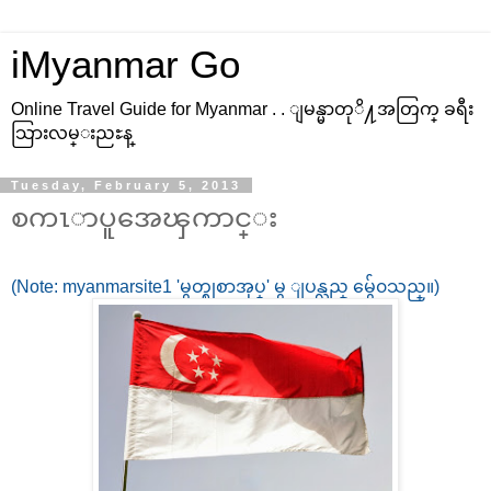
iMyanmar Go
Online Travel Guide for Myanmar . . ျမန္မာတုိ႔အတြက္ ခရီး
သြားလမ္းညႊန္
Tuesday, February 5, 2013
စကၤာပူအေၾကာင္း
(Note: myanmarsite1 'မွတ္စုစာအုပ္' မွ ျပန္လည္ မွ်ေ၀သည္။)