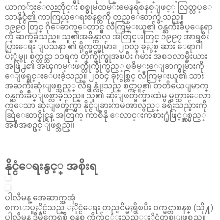
ယာက္်ားေလးတိုင္း စစ္မွုမထမ္းမေနရစနစ္ျဖင့္ လြတ္လပ္ေ
သာနိုင္ငံ၏ ကာကြယ္ေရးစနစ္တကို တည္ေဆာက္ခဲ့သည္။
၁၉၉၀ တြင္ ဂိုေခ်ာက္ေတာင္မွ လီကြမ္းယူ၏ ဝန္ႀကီးခ်ဳပ္ေနရာ
ကို ဆက္ခံခဲ့သည္။ သူ၏အခ်ိန္ကာလ အတြင္းတြင္ ၁၉၉၇ အာရွစီး
ပြားေရး ျပသနာ ၏ ရိုက္ခတ္မွုမ်ား၊ ၂၀၀၃ ခုႏွစ္ ဆား ေရာဂါ
ပ်ံႏွံ့မွု၊ စက္တင္ဘာ ၁၁ရက္ တိုက္ခိုက္မွုအၿပီး ဂ်မား အစၥလာမ္မီးယား
အဖြဲ႕၏ အၾကမ္းဖက္တိုက္ခိုက္မည့္ ၿခိမ္းေျခာက္မွုမ်ားကို
ေျဖရွင္းေပးခဲ့သည္။ ၂၀၀၄ ခုႏွစ္တြင္ လီကြမ္းယူ၏ သား
အႀကီးဆုံးျဖစ္သည့္ လီရွန္လုံးသည္ စင္ကာပူ၏ တတိယေျမာက္
ဝန္ႀကီးခ်ဳပ္ျဖစ္လာခဲ့သည္။ သူ၏ ဆုံးျဖတ္ခ်က္မ်ားထဲမွ မွတ္သားေလာ
က္ေသာ ဆုံးျဖတ္ခ်က္မွာ နိုင္ငံျခားကမၻာလွည့္ ခရီးသည္မ်ားကို
ဆြဲေဆာင္နိုင္ရန္ အတြက္ ကာစီနို ေလာင္းကစား႐ုံဖြင့္လွစ္မည့္
အစီအစဥ္ပင္ ျဖစ္သည္။
နိုင္ငံေရးနွင့္ အစိုးရ
ပါလီမန္ အေဆာက္အအုံ
စကၤာပူႏိုင္ငံသည္ ႏိုင္ငံေရး တည္ၿငိမ္မႈရွိၿပီး ဝက္မင္တာစနစ္ (သို႔)
ပါလီမန္ ဒီမိုကေရစီ စနစ္ ကိုက်င့္သံုးသည့္ႏိုင္ငံတစ္ခုျဖစ္သည္။