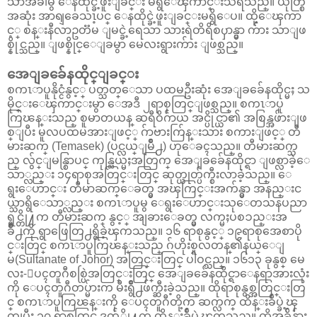
သာအခါမွ ေနထိုင္ခဲ့ဖူးျခင္း မရွိေၾကာင္းသိရသည္။ ယုတ္စြ
အဆုံး အာရျခေသၤ့ပင္ ေနထိုင္ခဲ့ဖူးျခင္းမရွိေပ။ ထို့ေၾကာ
င့္ စန္းနီလာဥတၱမ ျမင္ခဲ့ရေသာ သားရဲတိရိစၦာန္မွာ က်ား သာျဖ
စ္နိုင္သည္။ ျဖစ္နိုင္ေျခမွာ မေလးရွားက်ား ျဖစ္သည္။
အေျခခ်ေနထိုင္ျခင္း
စကၤာပူနိုင္ငံနွင့္ ပတ္သတ္ေသာ ပထမဦးဆုံး အေျခခ်ေနထိုင္မႈ သ
မိုင္းေၾကာင္းမွာ ေအဒီ ၂ရာစုတြင္ျဖစ္သည္။ စကၤာပူ
ကြၽန္းသည္ စူမာတယန္ ဆရီဝိဂ်ာယ အင္ပိုင္ယာ၏ အစြန္အဖ်ားျဖ
စ္ျပီး မူလပထမအားျဖင့္ ဂ်ာဗားက်ြန္းသား စကားျဖင့္ တီ
မားဆက္ (Temasek) (ပင္လယ္ျမိဳ႕) ဟုေခၚသည္။ တီမားဆက္သ
ည္ လွ်င္ျမန္စြာပင္ ကုန္သြယ္မႈအတြက္ အေျခခ်ေနထိုင္ရာ ျဖစ္လာခဲ့ေ
သာ္လည္း ၁၄ရာစုအတြင္းတြင္ ဆုတ္ယုတ္ပ်က္စီးလာခဲ့သည္။ ေ
ရွးေဟာင္း တီမာဆက္ေခတ္မွ အၾကြင္းအက်န္မွာ အနည္းင
ယ္သာရွိေသာ္လည္း စကၤာပူမွ ေရွးေဟာင္းသုေတသနပညာ
ရွင္တို႔က တီမားဆက္ နွင့္ အျခားေခတ္မွ လက္မႈပစၥည္းအ
ခ်ိဳ႕ကို ရွာဖြေတြ႕ရွိခဲ့ၾကသည္။ ၁၆ ရာစုနွင့္ ၁၉ရာစုအေစာပို
င္းတြင္ စကၤာပူကြၽန္းသည္ ဂ်ဟိုးစူလတန္၏နယ္ေျ
မ(Sultanate of Johor) အတြင္းတြင္ ပါဝင္သည္။ ၁၆၁၃ ခုနွစ္ မေ
လး-ေပၚတူဂီစစ္ပြဲအတြင္းတြင္ အေျခခ်ေနထိုင္ရာေနရာအားလုံး
ကို ေပၚတူဂီတပ္မ်ားက မီးရွဳိ႕ဖ်က္ဆီးခဲ့သည္။ ထိုရာစုနွစ္အတြင္းတြ
င္ စကၤာပူကြၽန္းကို ေပၚတူဂီတို့က ဆက္လက္ ထိန္းခ်ဳပ္ခဲ့ၾ
ကျပီး ၁၇ ရာစုတြင္ ဒတ္ခ်္တို႔က ထိန္းခ်ဳပ္ခဲ့ၾကသည္။ ထိုအခ်ိန္မ်ား