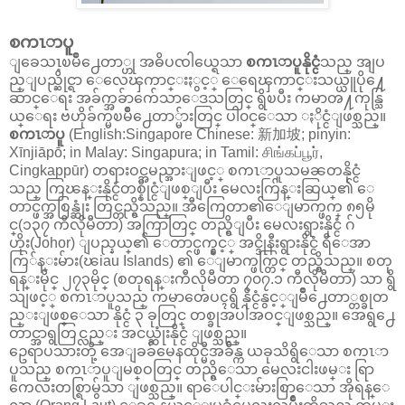
စကၤာပူ
ျခေသၤ့ၿမိဳ႕ေတာ္ဟု အဓိပၸါယ္ရေသာ
စကၤာပူနိုင္ငံ
သည္
အျပ
ည္ျပည္ဆိုင္ရာ ေလေၾကာင္းႏွင့္ ေရေၾကာင္းသယ္ယူပို႔ေ
ဆာင္ေရး အခ်က္အခ်ာက်ေသာေဒသတြင္ ရွိၿပီး ကမာၻ႔ကုန္သြ
ယ္ေရး ဗဟိုခ်က္မၿမိဳ႕ေတာ္မ်ားတြင္ ပါ၀င္ေသာ ႏိုင္ငံျဖစ္သည္။
စကၤာပူ
(English:Singapore Chinese: 新加坡; pinyin:
Xīnjiāpō; in Malay: Singapura; in Tamil: சிங்கப்பூர்,
Cingkappūr) တရားဝင္အမည္အားျဖင့္ စကၤာပူသမၼတနိုင္ငံ
သည္ ကြၽန္းနိုင္ငံတစ္နိုင္ငံျဖစ္ျပီး မေလးက်ြန္းဆြယ္၏ ေ
တာင္ဖက္အစြန္ဆုံး တြင္တည္ရွိသည္။ အီကြေတာ၏ေျမာက္ဖက္ ၈၅မို
င္(၁၃၇ ကီလိုမီတာ) အကြာတြင္ တည္ရွိျပီး မေလးရွားနိုင္ငံ ဂ်
ဟိုး(Johor) ျပည္နယ္၏ ေတာင္ဖက္နွင့္ အင္ဒိုနီးရွားနိုင္ငံ ရီေအာ
ကြ်န္းမ်ား(ၽiau Islands) ၏ ေျမာက္ဖက္တြင္ တည္ရွိသည္။ စတု
ရန္းမိုင္ ၂၇၃မိုင္ (စတုရန္းကီလိုမီတာ ၇၀၇.၁ ကီလိုမီတာ) သာ ရွိ
သျဖင့္ စကၤာပူသည္ ကမာၻေပၚရွိ နိုင္ငံနွင့္ျမိဳ႕ေတာ္တစ္ခုတ
ည္းျဖစ္ေသာ နိုင္ငံ ၃ ခုတြင္ တစ္ခုအပါအဝင္ျဖစ္သည္။ အေရွ႕ေ
တာင္အာရွတြင္လည္း အငယ္ဆုံးနိုင္ငံ ျဖစ္သည္။
ဥေရာပသားတို့ အေျခခ်မေနထိုင္မီအခ်ိန္က ယခုသိရွိေသာ စကၤာ
ပူသည္ စကၤာပူျမစ္ဝတြင္ တည္ရွိေသာ မေလးငါးဖမ္း ရြာ
ကေလးတစ္ရြာမွ်သာ ျဖစ္သည္။ ရာေပါင္းမ်ားစြာေသာ အိုရန္ေ