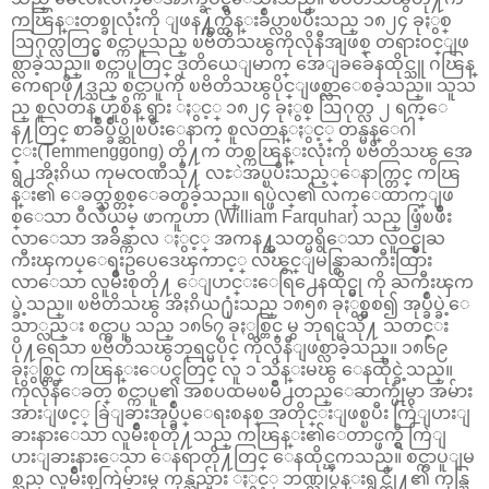
ကၽြန္းတစ္ခုလုံးကို ျဖန႔္က်က္ထိန္းခ်ဳပ္လာၿပီးသည္ ၁၈၂၄ ခုႏွစ္
ဩဂုတ္လတြင္မွ စင္ကာပူသည္ ၿဗိတိသၽွကိုလိုနီအျဖစ္ တရားဝင္ျဖ
စ္လာခဲ့သည္။ စင္ကာပူတြင္ ဒုတိယေျမာက္ အေျခခ်ေနထိုင္သူ ဂၽြန္
ကေရာဖို႔ဒ္သည္ စင္ကာပူကို ၿဗိတိသၽွပိုင္ျဖစ္လာေစခဲ့သည္။ သူသ
ည္ စူလတန္ ဟူစိန္ ရွား ႏွင့္ ၁၈၂၄ ခုႏွစ္ ဩဂုတ္လ ၂ ရက္ေ
န႔တြင္ စာခ်ဳပ္ခ်ဳပ္ဆိုၿပီးေနာက္ စူလတန္ႏွင့္ တန္မန္ေဂါ
င္း(Temmenggong) တို႔က တစ္ကၽြန္းလုံးကို ၿဗိတိသၽွ အေ
ရွ႕အိႏၵိယ ကုမၸဏီသို႔ လႊဲအပ္ၿပီးသည့္ေနာက္တြင္ ကၽြ
န္း၏ ေခတ္သစ္တစ္ေခတ္စခဲ့သည္။ ရပ္ဖဲလ္၏ လက္ေထာက္ျဖ
စ္ေသာ ဝီလီယမ္ ဖာကူဟာ (William Farquhar) သည္ ဖြံ့ၿဖိဳး
လာေသာ အခ်ိန္ကာလ ႏွင့္ အကန႔္အသတ္မရွိေသာ လူဝင္မွုႀ
ကီးၾကပ္ေရးဥပေဒေၾကာင့္ လၽွင္ျမန္စြာႀကီးထြား
လာေသာ လူမ်ိဳးစုတို႔ ေျပာင္းေရြ႕ေနထိုင္မွု ကို ႀကီးၾက
ပ္ခဲ့သည္။ ၿဗိတိသၽွ အိႏၵိယ႐ုံးသည္ ၁၈၅၈ ခုႏွစ္မွစ၍ အုပ္ခ်ဳပ္ခဲ့ေ
သာ္လည္း စင္ကာပူ သည္ ၁၈၆၇ ခုႏွစ္တြင္ မွ ဘုရင္မသို႔ သတင္း
ပို႔ရေသာ ၿဗိတိသၽွဘုရင္မပိုင္ ကိုလိုနီျဖစ္လာခဲ့သည္။ ၁၈၆၉
ခုႏွစ္တြင္ ကၽြန္းေပၚတြင္ လူ ၁ သိန္းမၽွ ေနထိုင္ခဲ့သည္။
ကိုလိုနီေခတ္ စင္ကာပူ၏ အစပထမၿမိဳ႕တည္ေဆာက္ပုံမွာ အမ်ား
အားျဖင့္ ခြဲျခားအုပ္ခ်ဳပ္ေရးစနစ္ အတိုင္းျဖစ္ၿပီး ကြဲျပားျ
ခားနားေသာ လူမ်ိဳးစုတို႔သည္ ကၽြန္း၏ေတာင္ဖက္ရွိ ကြဲျ
ပားျခားနားေသာ ေနရာတို႔တြင္ ေနထိုင္ၾကသည္။ စင္ကာပူျမ
စ္သည္ လူမ်ိဳးစုကြဲမ်ားမွ ကုန္သည္မ်ား ႏွင့္ ဘဏ္လုပ္ငန္းရွင္တို႔၏ ကုန္သြ