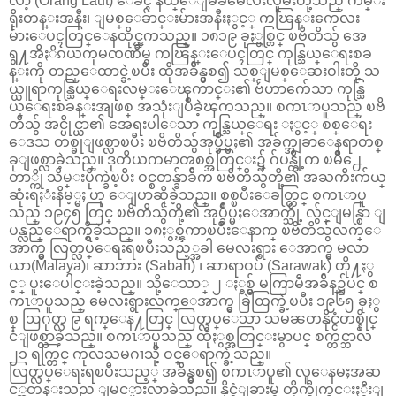
လာ့ (Orang Laut) ေခၚ နယ္ေျမခံမေလးလူမ်ဳိးတို့သည္ ကမ္း
ရိုးတန္းအနီး၊ ျမစ္ေခ်ာင္းမ်ားအနီးႏွင့္ ကၽြန္းကေလး
မ်ားေပၚတြင္ေနထိုင္ၾကသည္။ ၁၈၁၉ ခုႏွစ္တြင္ ၿဗိတိသွ် အေ
ရွ႔အိႏိၵယကုမၸဏီမွ ကၽြန္းေပၚတြင္ ကုန္သြယ္ေရးစခ
န္းကို တည္ေထာင္ခဲ့ၿပီး ထိုအခ်ိန္မွစ၍ သစ္ျမစ္ေဆးဝါးတို့ သ
ယ္ယူရာကုန္သြယ္ေရးလမ္းေၾကာင္း၏ ဗ်ဴဟာက်ေသာ ကုန္သြ
ယ္ေရးစခန္းအျဖစ္ အသုံးျပဳခဲ့ၾကသည္။ စကၤာပူသည္ ၿဗိ
တိသွ် အင္ပိုင္ယာ၏ အေရးပါေသာ ကုန္သြယ္ေရး ႏွင့္ စစ္ေရး
ေဒသ တစ္ခုျဖစ္လာၿပီး ၿဗိတိသွ်အုပ္ခ်ဳပ္မႈ၏ အခ်က္အျခာေနရာတစ္
ခုျဖစ္လာခဲ့သည္။ ဒုတိယကမာၻစစ္အတြင္း၌ ဂ်ပန္တို့က ၿမိဳ႕ေ
တာ္ကို သိမ္းပိုက္ခဲၿ့ပီး ဝင္စတန္ခ်ာခ်ီက ၿဗိတိသွ်တို့၏ အႀကီးက်ယ္
ဆုံးရႈံးနိမ့္မႈ ဟု ေျပာဆိုခဲ့သည္။ စစ္ၿပီးေခတ္တြင္ စကၤာပူ
သည္ ၁၉၄၅ တြင္ ၿဗိတိသွ်တို့၏ အုပ္ခ်ဳပ္မႈေအာက္သို့ လွ်င္ျမန္စြာ ျ
ပန္လည္ေရာက္ရွိခဲ့သည္။ ၁၈ႏွစ္ၾကာၿပီးေနာက္ ၿဗိတိသွ်လက္ေ
အာက္မွ လြတ္လပ္ေရးရၿပီးသည့္အခါ မေလးရွား ေအာက္မွ မလာ
ယာ(Malaya)၊ ဆာဘား (Sabah) ၊ ဆာရာဝပ် (Sarawak) တို႔ႏွ
င့္ ပူးေပါင္းခဲ့သည္။ သို့ေသာ္ ၂ ႏွစ္မွ် မကြာမီအခ်ိန္၌ပင္ စ
ကၤာပူသည္ မေလးရွားလက္ေအာက္မွ ခြဲထြက္ခဲ့ၿပီး ၁၉၆၅ ခုႏွ
စ္ ဩဂုတ္လ ၉ ရက္ေန႔တြင္ လြတ္လပ္ေသာ သမၼတနိုင္ငံတစ္နိုင္
ငံျဖစ္လာခဲ့သည္။ စကၤာပူသည္ ထိုႏွစ္အတြင္းမွာပင္ စက္တင္ဘာလ
၂၁ ရက္တြင္ ကုလသမဂၢသို့ ဝင္ေရာက္ခဲ့သည္။
လြတ္လပ္ေရးရၿပီးသည့္ အခ်ိန္မွစ၍ စကၤာပူ၏ လူေနမႈအဆ
င့္အတန္းသည္ ျမင့္မားလာခဲ့သည္။ နိုင္ငံျခားမွ တိုက္ရိုက္ရင္းႏွီးျ