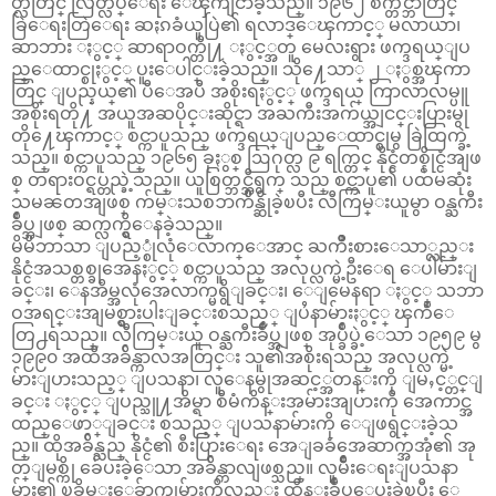
တ္လတြင္ လြတ္လပ္ေရး ေၾကျငာခဲ့သည္။ ၁၉၆၂ စက္တင္ဘာတြင္
ခြဲေရးတြဲေရး ဆႏၵခံယူပြဲ၏ ရလာဒ္ေၾကာင့္ မလာယာ၊
ဆာဘား ႏွင့္ ဆာရာဝက္တို႔ ႏွင့္အတူ မေလးရွား ဖက္ဒရယ္ျပ
ည္ေထာင္စုႏွင့္ ပူးေပါင္းခဲ့သည္။ သို႔ေသာ္ ၂ ႏွစ္အၾကာ
တြင္ ျပည္နယ္၏ ပီေအပီ အစိုးရႏွင့္ ဖက္ဒရယ္ ကြာလာလမ္ပူ
အစိုးရတို႔ အယူအဆပိုင္းဆိုင္ရာ အႀကီးအက်ယ္အျငင္းပြားမွု
တို႔ေၾကာင့္ စင္ကာပူသည္ ဖက္ဒရယ္ျပည္ေထာင္စုမွ ခြဲထြက္ခဲ့
သည္။ စင္ကာပူသည္ ၁၉၆၅ ခုႏွစ္ ဩဂုတ္လ ၉ ရက္တြင္ နိုင္ငံတစ္နိုင္ငံအျဖ
စ္ တရားဝင္ရပ္တည္ခဲ့သည္။ ယူစြတ္ဘင္အီရွက္ သည္ စင္ကာပူ၏ ပထမဆုံး
သမၼတအျဖစ္ က်မ္းသစၥာက်ိန္ဆိုခဲ့ၿပီး လီကြမ္းယူမွာ ဝန္ႀကီး
ခ်ဳပ္အျဖစ္ ဆက္လက္ရွိေနခဲ့သည္။
မိမိဘာသာ ျပည့္စုံလုံေလာက္ေအာင္ ႀကိဳးစားေသာ္လည္း
နိုင္ငံအသစ္တစ္ခုအေနႏွင့္ စင္ကာပူသည္ အလုပ္လက္မဲ့ဦးေရ ေပါမ်ားျ
ခင္း၊ ေနအိမ္အလုံအေလာက္မရွိျခင္း၊ ေျမေနရာ ႏွင့္ သဘာ
ဝအရင္းအျမစ္ရွားပါးျခင္းစသည့္ ျပႆနာမ်ားႏွင့္ ၾကဳံေ
တြ႕ရသည္။ လီကြမ္းယူ ဝန္ႀကီးခ်ဳပ္အျဖစ္ အုပ္ခ်ဳပ္ခဲ့ေသာ ၁၉၅၉ မွ
၁၉၉၀ အထိအခ်ိန္ကာလအတြင္း သူ၏အစိုးရသည္ အလုပ္လက္မဲ့
မ်ားျပားသည့္ ျပသနာ၊ လူေနမွုအဆင့္အတန္းကို ျမႇင့္တင္ျ
ခင္း ႏွင့္ ျပည္သူ႔အိမ္ရာ စီမံကိန္းအမ်ားအျပားကို အေကာင္အ
ထည္ေဖာ္ျခင္း စသည့္ ျပသနာမ်ားကို ေျဖရွင္းခဲ့သ
ည္။ ထိုအခ်ိန္သည္ နိုင္ငံ၏ စီးပြားေရး အေျခခံအေဆာက္အအုံ၏ အု
တ္ျမစ္ကို ခ်ေပးခဲ့ေသာ အခ်ိန္ကာလျဖစ္သည္။ လူမ်ိဳးေရးျပသနာ
မ်ား၏ ၿခိမ္းေခ်ာက္မွုမ်ားကိုလည္း ထိန္းခ်ဳပ္ေပးခဲ့ၿပီး ေ