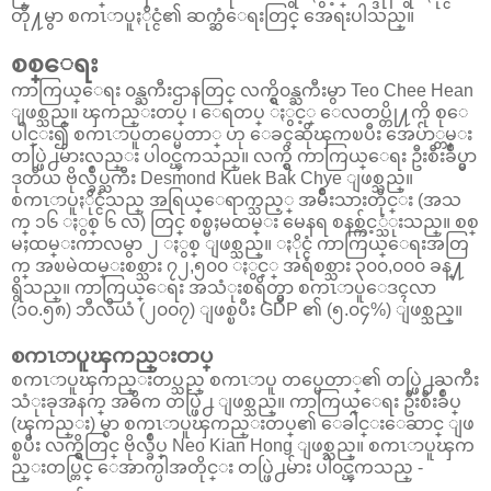
တို႔မွာ စကၤာပူႏိုင္ငံ၏ ဆက္ဆံေရးတြင္ အေရးပါသည္။
စစ္ေရး
ကာကြယ္ေရး ၀န္ႀကီးဌာနတြင္ လက္ရွိ၀န္ႀကီးမွာ Teo Chee Hean
ျဖစ္သည္။ ၾကည္းတပ္ ၊ ေရတပ္ ႏွင့္ ေလတပ္တို႔ကို စုေ
ပါင္း၍ စကၤာပူတပ္မေတာ္ ဟု ေခၚဆိုၾကၿပီး အေပ်ာ္တမ္း
တပ္ဖြဲ႕မ်ားလည္း ပါ၀င္ၾကသည္။ လက္ရွိ ကာကြယ္ေရး ဦးစီးခ်ဳပ္မွာ
ဒုတိယ ဗိုလ္ခ်ဳပ္ႀကီး Desmond Kuek Bak Chye ျဖစ္သည္။
စကၤာပူႏိုင္ငံသည္ အရြယ္ေရာက္သည့္ အမ်ိဳးသားတိုင္း (အသ
က္ ၁၆ ႏွစ္ ၆ လ) တြင္ စစ္မႈမထမ္း မေနရ စနစ္က်င့္သံုးသည္။ စစ္
မႈထမ္းကာလမွာ ၂ ႏွစ္ ျဖစ္သည္။ ႏိုင္ငံ ကာကြယ္ေရးအတြ
က္ အၿမဲထမ္းစစ္သား ၇၂,၅၀၀ ႏွင့္ အရံစစ္သား ၃၀၀,၀၀၀ ခန္႔
ရွိသည္။ ကာကြယ္ေရး အသံုးစရိတ္မွာ စကၤာပူေဒၚလာ
(၁၀.၅၈) ဘီလီယံ (၂၀၀၇) ျဖစ္ၿပီး GDP ၏ (၅.၀၄%) ျဖစ္သည္။
စကၤာပူၾကည္းတပ္
စကၤာပူၾကည္းတပ္သည္ စကၤာပူ တပ္မေတာ္၏ တပ္ဖြဲ႕ႀကီး
သံုးခုအနက္ အဓိက တပ္ဖြဲ႕ ျဖစ္သည္။ ကာကြယ္ေရး ဦးစီးခ်ဳပ္
(ၾကည္း) မွာ စကၤာပူၾကည္းတပ္၏ ေခါင္းေဆာင္ ျဖ
စ္ၿပီး လက္ရွိတြင္ ဗိုလ္ခ်ဳပ္ Neo Kian Hong ျဖစ္သည္။ စကၤာပူၾက
ည္းတပ္တြင္ ေအာက္ပါအတိုင္း တပ္ဖြဲ႕မ်ား ပါ၀င္ၾကသည္ -