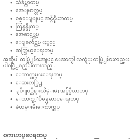
သံခ်ပ္ကာတပ္
အေျမာက္တပ္
စစ္ေျမျပင္ အင္ဂ်င္နီယာတပ္
ကြန္မန္ဒိုတပ္
အေစာင့္တပ္
ေျခလ်င္တပ္ ႏွင့္
ဆက္သြယ္ေရးတပ္
အဆိုပါ တပ္ဖြဲ႕မ်ားအျပင္ ေအာက္ပါ လက္ရံုး တပ္ဖြဲ႕မ်ားလည္း
ပါ၀င္ဖြဲ႕စည္းထားသည္ -
ေထာက္လွမ္းေရးတပ္
ေဆးတပ္ဖြဲ႕
ျပဳျပင္ထိန္းသိမ္းမႈ အင္ဂ်င္နီယာတပ္
ေထာက္ပ့ံပို႔ေဆာင္ေရးတပ္
ခဲယမ္းမီးေက်ာက္တပ္
စကၤာပူေရတပ္