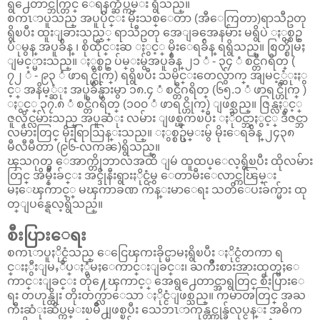
ရွ႕ေတာင္ဘက္တြင္ ေရနက္ဆိပ္ကမ္း ရွိသည္။
စကၤာပူသည္ အပူပိုင္း မိုးသစ္ေတာ (အီေကြတာ)ရာသီဥတု
ရွိၿပီး ထူးျခားသည့္ ရာသီဥတု အေျခအေနမ်ား မရွိပဲ ႏွစ္စဥ္
ပံုမွန္ အပူခ်ိန္ ၊ စိုထိုင္းဆ ႏွင့္ မိုးေရခ်ိန္ ရရွိသည္။ စြတ္စိုမႈ
ျမင့္မားသည္။ ႏွစ္စဥ္ ပ်မ္းမွ်အပူခ်ိန္ ၂၁ ံ - ၃၄ ံ စင္တီဂရိတ္ (
၇၂ ံ - ၉၃ ံ ဖာရင္ဟိုက္) ရရွိၿပီး သမိုင္းတေလွ်ာက္ အျမင့္ဆံုးႏွ
င့္ အနိမ့္ဆံုး အပူခ်ိန္မ်ားမွာ ၁၈.၄ ံ စင္တီဂရိတ္ (၆၅.၁ ံ ဖာရင္ဟိုက္ )
ႏွင့္ ၃၇.၈ ံ စင္တီဂရိတ္ (၁၀၀ ံ ဖာရင္ဟိုက္) ျဖစ္သည္။ ဇြန္လႏွင့္
ဇူလိုင္လမ်ားသည္ အပူဆံုး လမ်ား ျဖစ္ၾကၿပီး ႏို၀င္ဘာႏွင့္ ဒီဇင္ဘာ
လမ်ားတြင္ မိုးရြာသြန္းသည္။ ႏွစ္စဥ္ပ်မ္းမွ် မိုးေရခ်ိန္ ၂၄၃၈
မီလီမီတာ (၉၆-လကၼ)ရွိသည္။
ၾသဂုတ္မွ ေအာက္တိုဘာလအထိ ျမဴ ထူထပ္ေလ့ရွိၿပီး ထိုလမ်ား
တြင္ အိမ္နီးခ်င္း အင္ဒိုနီးရွားႏိုင္ငံမွ ေတာမီးေလာင္ကၽြမ္း
မႈေၾကာင့္ မၾကာခဏ က်န္းမာေရး သတိေပးခ်က္မ်ား ထု
တ္ျပန္ရေလ့ရွိသည္။
စီးပြားေရး
စကၤာပူႏိုင္ငံသည္ ေငြေၾကးခိုင္မာမႈရွိၿပီး ႏိုင္ငံတကာ ရ
င္းႏွီးျမႇဳပ္ႏွံမႈေကာင္းျခင္း၊ ႀကိဳးစားအားထုတ္မႈေ
ကာင္းျခင္း တို႔ေၾကာင့္ အေရွ႕ေတာင္အာရွတြင္ စီးပြားေ
ရး တဟုန္ထိုး တိုးတက္လာေသာ ႏိုင္ငံျဖစ္သည္။ ကမာၻတြင္ အႀ
ကီးဆံုးဆိပ္ကမ္းၿမိဳ႕ျဖစ္ၿပီး သေဘၤာကုန္တင္ကုန္ခ်လုပ္ငန္း အဓိက