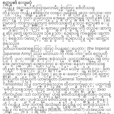
စင္ကာပူ၏ ေျမပုံ
ဂ်ပန္တို႔ အင္အားႀကီးထြားမလာမီႏွစ္မ်ားတြင္ ၿဗိတိသၽွ
တို႔သည္ ဂ်ပန္တို႔၏စစ္တပ္မ်ား လၽွင္ျမန္စြာဖြဲ႕စည္းတည္ေထာ
င္လာသည္ ကို သတိျပဳမိသည္။ အေရွ႕ေတာင္အာရွရွိ သူတို႔၏ ပိုင္ဆို
င္မွုမ်ားကို ကာကြယ္ရန္အတြက္ ၿဗိတိသၽွတို႔သည္ စင္ကာပူ၏ ေျ
မာက္ဖက္ဆုံးအပိုင္းတြင္ ေရတပ္အေျခစိုက္စခန္းကို တည္ေဆာက္ရ
န္ ဆုံးျဖတ္ခဲ့ၾကသည္။ သို႔ေသာ္ ဥေရာပရွိ ဂ်ာမန္စစ္ပြဲေၾကာ
င့္ စစ္သေဘၤာမ်ားႏွင့္ စစ္လက္နက္မ်ားကို ဥေရာပသို႔ ယူေဆာင္သြား
ခဲ့ရသည္။
ဒုတိယကမၻာစစ္အတြင္းတြင္ ဂ်ပန္ဘုရင့္တပ္မေတာ္ (the Imperial
Japanese Army) သည္ မလာယာ ကို က်ဴးေက်ာ္ခဲ့ၿပီး စင္ကာပူတို
က္ပြဲကို ျပင္းထန္စြာျဖစ္ေစခဲ့သည္။ ျပင္ဆင္မွုအားနည္း၍ တပ္
အေျမာက္အမ်ားမွာ ဥေရာပတြင္ ေရာက္ေနေသာ ၿဗိတိသၽွ
တို႔မွာ ၆ ရက္အတြင္းတြင္ ရွုံးနိမ့္ခဲ့ၿပီး မသိမ္းပိုက္နိုင္သည့္ ခံတ
ပ္ဟုဆိုေသာ ေနရာကို ၁၉၄၂ ခုႏွစ္ ေဖေဖာ္ဝါရီလ ၁၅ ရက္တြင္
ဗိုလ္ခ်ဳပ္ႀကီး တိုမိုယူကီ ယာမာရွီတာ (General Tomoyuki
Yamashita) သို႔ လက္နက္ခ်ခဲ့ရသည္။ ထိုလက္နက္ခ်မွုႏွင့္ ပတ္သက္၍
"ၿဗိတိသၽွသမိုင္းတြင္ အဆိုးရြားဆုံး ကပ္ဆိုက္မွု ႏွင့္ အႀ
ကီးက်ယ္ဆုံးေသာ လက္နက္ခ်မွု" ဟူ၍ ၿဗိတိသၽွဝန္ႀကီးခ်ဳပ္ ဝင္စတန္
ခ်ာခ်ီက ေဖာ္ျပခဲ့သည္။ ၿဗိတိသၽွ ေရတပ္အေျခစိုက္စခန္း
ကို ဂ်ပန္တို႔ သိမ္းပိုက္၍ အသုံးမျပဳ နိုင္ခင္အခ်ိန္က ပင္ ဖ်က္စီးခဲ့သည္။ ဂ်
ပန္တို႔ က စင္ကာပူကို ရွိုးနန္တိုး (昭南島, Shōnantō?) ဟုအမည္ေပး