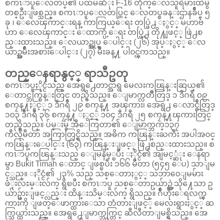
စကၤာပူေလတပ္၏ ပထမဆံုး F-16 တိုက္ေလသူရဲမ်ားထဲမွ
တစ္ဦးျဖစ္သည္။ စကၤာပူေလတပ္တြင္ ေလတပ္စခန္းဌာနခ်ဳပ္ ၅
ခု ၊ ေလေၾကာင္းရန္ ကာကြယ္ေရး တပ္ဖြဲ႕ ႏွင့္ မဟာဗ်ဴ
ဟာ ေလေၾကာင္း ေထာက္ပံ့ေရး တပ္ဖြဲ႕ တို႔ျဖင့္ ဖြဲ႕စ
ည္းထားသည္။ ေလယာဥ္အုပ္ ေပါင္း (၂၆) အုပ္ႏွင့္ ေလ
ယာဥ္အမ်ိဳးအစားေပါင္း (၂၇) မ်ိဳးခန္႔ ပါ၀င္ၾကသည္။
တည္ေနရာနွင့္ ရာသီဥတု
စကၤာပူႏိုင္ငံသည္ အေရွ႕ေတာင္အာရွ မေလးကၽြန္းဆြယ္၏
ေတာင္ဘက္စြန္းတြင္ တည္ရွိသည္။ ေျမာက္လတၱီတြဒ္ ၁ ဒီဂရီ ၀၉
စကၠန္႔ႏွင့္ ၁ ဒီဂရီ ၂၉ စကၠန္႔ အၾကား၊ အေရွ႕ ေလာင္ဂ်ီတြဒ္
၁၀၃ ဒီဂရီ ၃၆ စကၠန္႔ ႏွင့္ ၁၀၄ ဒီဂရီ ၂၅ စကၠန္႔ၾကားတြင္
တည္ရွိသည္။ ပ်မ္းမွ် အီေကြတာ၏ ေျမာက္ဘက္၁၃၇
ကီလိုမီတာ အကြာတြင္ရွိသည္။ အဓိက ကၽြန္းႀကီး အပါအ၀င္
ကၽြန္းေပါင္း (၆၃) ကၽြန္းျဖင့္ ဖြဲ႕စည္းထားသည္။ စ
ကၤာပူကၽြန္းသည္ ေျမနိမ့္ၿပီး ႏိုင္ငံ၏ အျမင့္ဆံုး ေနရာ
မွာ Bukit Timah ေတာင္ ျဖစ္ၿပီး ၁၆၆ မီတာ (၅၄၅ ေပ) သာျမ
င့္သည္။ ႏိုင္ငံ၏ ၂၃% သည္ သစ္ေတာႏွင့္ သဘာ၀ေျမမ်ား
ဖံုးလႊမ္းလ်က္ ရွိၿပီး စကၤာပူ သစ္ေတာဥယ်ာဥ္ကဲ့သို႔ေသာ ဥ
ယ်ာဥ္မ်ားျဖင့္လည္း ထိန္းသိမ္းလ်က္ ရွိသည္။ ဂ်ဳိဟိုးေရလက္ၾ
ကားကို ျဖတ္ေဖာက္ထားေသာ တံတားျဖင့္ မေလးရွားႏွင့္ ဆ
က္သြယ္ထားသည္။ အေရွ႕ေျမာက္ဘက္တြင္ ဆီလီတာျမစ္ရွိသည္။ အေ