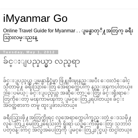
iMyanmar Go
Online Travel Guide for Myanmar . . ျမန္မာတုိ႔အတြက္ ခရီး
သြားလမ္းညႊန္
Tuesday, May 1, 2012
ခ်င္းျပည္နယ္မွာ လည္စရာ
ခ်င္းျပည္နယ္က ျမန္မာနိုင္ငံမွာ ဖြံ႔ျဖိဳးမွုနည္းၿပီး ေ၀းလံေခါင္
သီတာမို႔ ခရီးသြားေတြ အေရာက္အေပါက္ နည္းၾကပါတယ္။
ဒါေပမယ့္ ခ်င္းျပည္နယ္က အဆိုေတာ္ေတြ၊ ခ်င္းရိုးရာေ
တြကိုေတာ့ မၾကာမၾကာ ျမင္ေတြ႕ရပါတယ္။ ခ်င္း
အ၀တ္အစားက တမူ ထူးျခားပါတယ္။
ခရီးသြားဖို႔အတြက္ဆိုရင္ လူအေရာက္အေပါက္နည္းတဲ့ ေဒသမို႔
လူေတြ႕ မေတြ႕ရေသးတဲ့ ရိုးရာ ယဥ္ေက်းမွဳေတြ၊ သဘာ၀
ပတ္၀န္းက်င္ အလွအပေတြကို ျမင္ေတြ႕ႏိုင္မယ္ ထင္ပါတယ္။