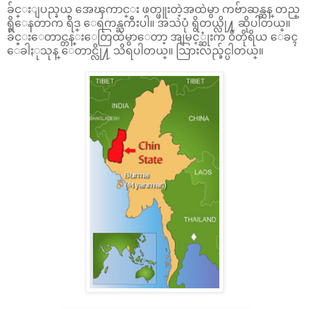
ခ်င္းျပည္နယ္ အေၾကာင္း ဖတ္ဖူးတဲ့အထဲမွာ ကဗ်ာဆန္ဆန္ တည္
ရွိေနတာက ရိဒ္ ေရကန္ႀကီးပါ။ အသဲပုံ ရွိတယ္လို႔ ဆိုပါတယ္။
ခ်င္းေတာင္တန္းေတြထဲမွာေတာ့ အျမင့္ဆုံးက ၀ိတိုရိယ ေခၚ
ေခါႏုသုန္ ေတာင္လို႔ သိရပါတယ္။ သြားလည္ခ်င္ပါတယ္။